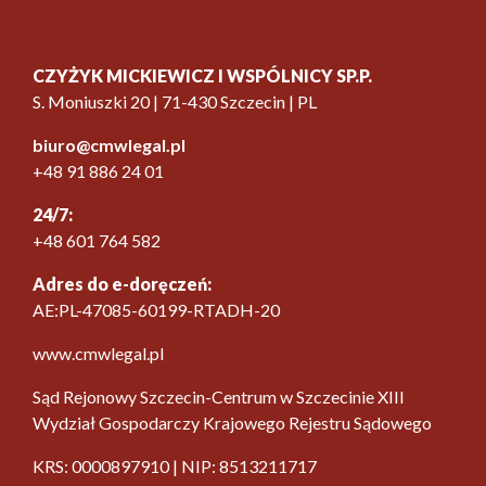
CZYŻYK MICKIEWICZ I WSPÓLNICY SP.P.
S. Moniuszki 20 | 71-430 Szczecin | PL
biuro@cmwlegal.pl
+48 91 886 24 01
24/7:
+48 601 764 582
Adres do e-doręczeń:
AE:PL-47085-60199-RTADH-20
www.cmwlegal.pl
Sąd Rejonowy Szczecin-Centrum w Szczecinie XIII
Wydział Gospodarczy Krajowego Rejestru Sądowego
KRS: 0000897910 | NIP: 8513211717